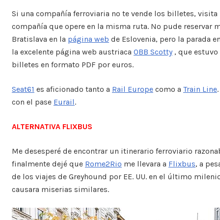
Si una compañía ferroviaria no te vende los billetes, visita
compañía que opere en la misma ruta. No pude reservar mi
Bratislava en la
página web
de Eslovenia, pero la parada e
la excelente página web austriaca
OBB Scotty
, que estuvo
billetes en formato PDF por euros.
Seat61
es aficionado tanto a
Rail Europe
como a
Train Line
con el pase
Eurail
.
ALTERNATIVA FLIXBUS
Me desesperé de encontrar un itinerario ferroviario razona
finalmente dejé que
Rome2Rio
me llevara a
Flixbus
, a pe
de los viajes de Greyhound por EE. UU. en el último mileni
causara miserias similares.