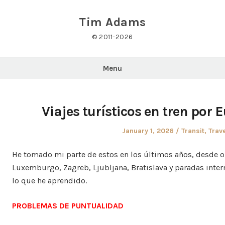
Skip
to
Tim Adams
content
© 2011-2026
Menu
Viajes turísticos en tren por 
Posted
Posted
January 1, 2026
Transit
,
Trav
on
in
He tomado mi parte de estos en los últimos años, desde o 
Luxemburgo, Zagreb, Ljubljana, Bratislava y paradas inte
lo que he aprendido.
PROBLEMAS DE PUNTUALIDAD