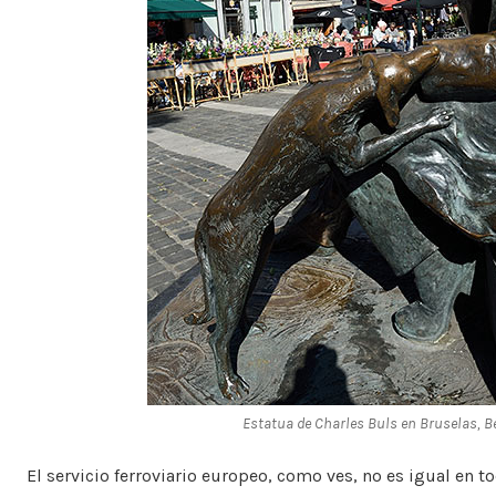
Estatua
de
Charles
Buls
en
Bruselas
,
B
El servicio ferroviario europeo, como ves, no es igual en t