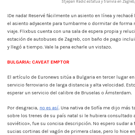
Stjepan Radić e
statua
y
tranvía
en Zagreb,
¡De nada! Reservé fácilmente un asiento en línea y rechacé
el asiento adyacente para tumbarme o dormitar de forma 
viaje. Flixbus cuenta con una sala de espera propia y reluc
estación de autobuses de Zagreb, con baño de pago inclui
y llegó a tiempo. Vale la pena echarle un vistazo.
BULGARIA: CAVEAT EMPTOR
El artículo de Euronews sitúa a Bulgaria en tercer lugar e
servicio ferroviario de larga distancia y alta velocidad. Est
esperar un servicio del calibre de Bruselas o Ámsterdam.
Por desgracia,
no es así
. Una nativa de Sofía me dijo más 
sobre los trenes de su país natal si le hubiera consultado 
soviético», fue su concisa descripción. No espero sudar a f
sucias cortinas del vagón de primera clase, pero lo hice ent