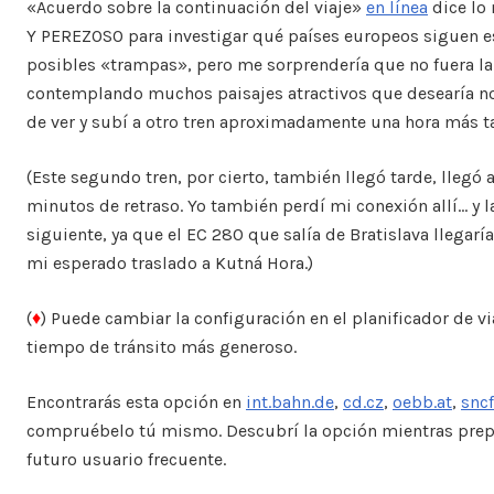
«Acuerdo sobre la continuación del viaje»
en línea
dice lo
Y PEREZOSO para investigar qué países europeos siguen es
posibles «trampas», pero me sorprendería que no fuera la 
contemplando muchos paisajes atractivos que desearía no
de ver y subí a otro tren aproximadamente una hora más t
(Este segundo tren, por cierto, también llegó tarde, llegó
minutos de retraso. Yo también perdí mi conexión allí… y 
siguiente, ya que el EC 280 que salía de Bratislava llegar
mi esperado traslado a Kutná Hora.)
(
♦
) Puede cambiar la configuración en el planificador de vi
tiempo de tránsito más generoso.
Encontrarás esta opción en
int.bahn.de
,
cd.cz
,
oebb.at
,
sncf
compruébelo tú mismo. Descubrí la opción mientras prepa
futuro usuario frecuente.